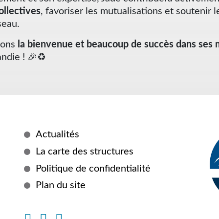
ollectives
, favoriser les mutualisations et soutenir l
seau.
tons
la bienvenue et beaucoup de succès dans ses 
die ! 🎉♻️
Plus
Actualités
d'informations
La carte des structures
Politique de confidentialité
Plan du site
Instagram
Facebook
Linkedin