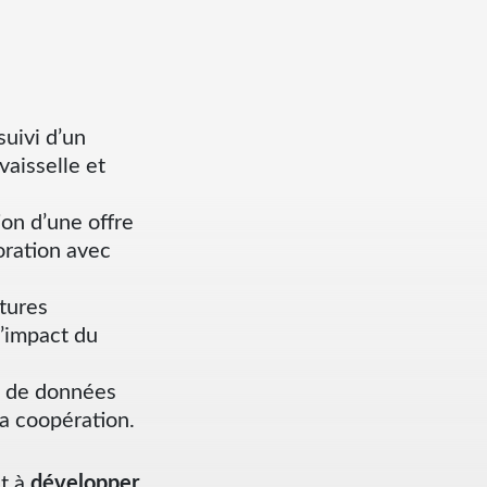
uivi d’un
aisselle et
ion d’une offre
oration avec
tures
l’impact du
se de données
la coopération.
nt à
développer