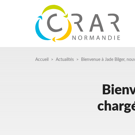
Aller
au
contenu
principal
Fil
Accueil
Actualités
Bienvenue à Jade Bilger, no
d'Ariane
Bienv
charg