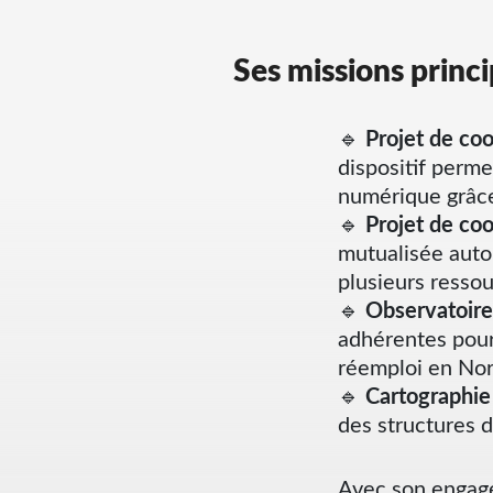
Ses missions princi
🔹
Projet de co
dispositif perm
numérique grâce
🔹
Projet de co
mutualisée auto
plusieurs ressou
🔹
Observatoire
adhérentes pour
réemploi en No
🔹
Cartographie
des structures du
Avec son engage